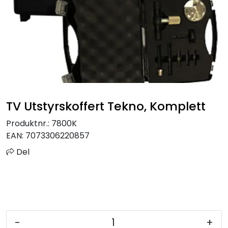
Sprinkler
Tappevann
Trinnlyd
Vannbehandling
TV Utstyrskoffert Tekno, Komplett
Varmeanlegg
Produktnr.:
7800K
EAN:
7073306220857
Outlet
Del
Utgått av sortiment
Kontakt oss
-
+