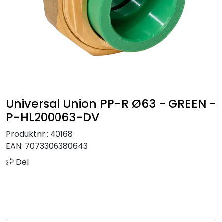
Sprinkler
Tappevann
Trinnlyd
Vannbehandling
Universal Union PP-R Ø63 - GREEN -
P-HL200063-DV
Varmeanlegg
Produktnr.:
40168
EAN:
7073306380643
Outlet
Del
Utgått av sortiment
Kontakt oss