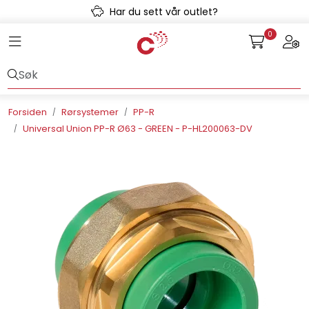
Skip to main content
Har du sett vår outlet?
0
Toggle navigation
Togg
Avløpssystem
Gulvvarme
Forsiden
Rørsystemer
PP-R
Universal Union PP-R Ø63 - GREEN - P-HL200063-DV
Kulvert
Prefab
Radonsikring
Rørsystemer
Snøsmelt