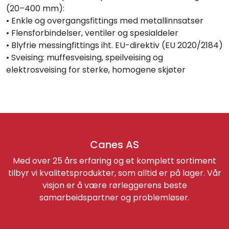
(20–400 mm):
• Enkle og overgangsfittings med metallinnsatser
• Flensforbindelser, ventiler og spesialdeler
• Blyfrie messingfittings iht. EU-direktiv (EU 2020/2184)
• Sveising: muffesveising, speilveising og
elektrosveising for sterke, homogene skjøter
Canes AS
Med over 25 års erfaring og et komplett sortiment
tilbyr vi kvalitetsprodukter, som alltid er på lager. Vår
visjon er å være rørleggerens beste
samarbeidspartner og problemløser.