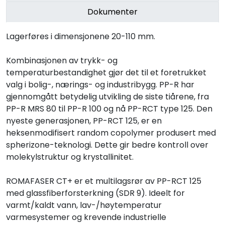
Dokumenter
Lagerføres i dimensjonene 20-110 mm.
Kombinasjonen av trykk- og
temperaturbestandighet gjør det til et foretrukket
valg i bolig-, nærings- og industribygg. PP-R har
gjennomgått betydelig utvikling de siste tiårene, fra
PP-R MRS 80 til PP-R 100 og nå PP-RCT type 125. Den
nyeste generasjonen, PP-RCT 125, er en
heksenmodifisert random copolymer produsert med
spherizone-teknologi. Dette gir bedre kontroll over
molekylstruktur og krystallinitet.
ROMAFASER CT+ er et multilagsrør av PP-RCT 125
med glassfiberforsterkning (SDR 9). Ideelt for
varmt/kaldt vann, lav-/høytemperatur
varmesystemer og krevende industrielle