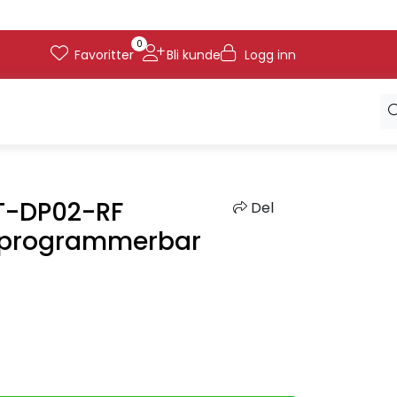
0
Favoritter
Bli kunde
Logg inn
BT-DP02-RF
Del
 programmerbar