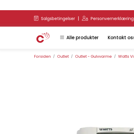
Skip to main content
|
Salgsbetingelser
Personvernerklærin
Alle produkter
Kontakt os
Forsiden
Outlet
Outlet - Gulvvarme
Watts V