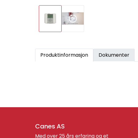
Produktinformasjon
Dokumenter
Canes AS
Med over 25 års erfaring og et