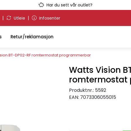
Har du sett vår outlet?
|
|
g
Utleie
Infosenter
s
Retur/reklamasjon
ision BT-DP02-RF romtermostat programmerbar
Watts Vision 
romtermostat
Produktnr.:
5592
EAN:
7073306055015