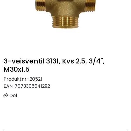
Sprinkler
Tappevann
Trinnlyd
Vannbehandling
3-veisventil 3131, Kvs 2,5, 3/4",
M30x1,5
Varmeanlegg
Produktnr.:
20521
EAN:
7073306041292
Outlet
Del
Utgått av sortiment
Kontakt oss