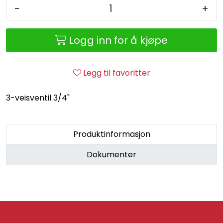
Retur/reklamasjon
-
+
Logg inn for å kjøpe
Legg til favoritter
3-veisventil 3/4"
Produktinformasjon
Dokumenter