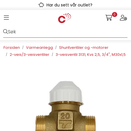
Skip to main content
Har du sett vår outlet?
0
Toggle navigation
Togg
Avløpssystem
Gulvvarme
Forsiden
Varmeanlegg
Shuntventiler og -motorer
2-veis/3-veisventiler
3-veisventil 3131, Kvs 2,5, 3/4", M30x1,5
Kulvert
Prefab
Radonsikring
Rørsystemer
Snøsmelt