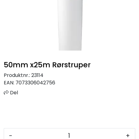
Sprinkler
Tappevann
Trinnlyd
Vannbehandling
50mm x25m Rørstruper
Varmeanlegg
Produktnr.:
23114
EAN:
7073306042756
Outlet
Del
Utgått av sortiment
Kontakt oss
-
+