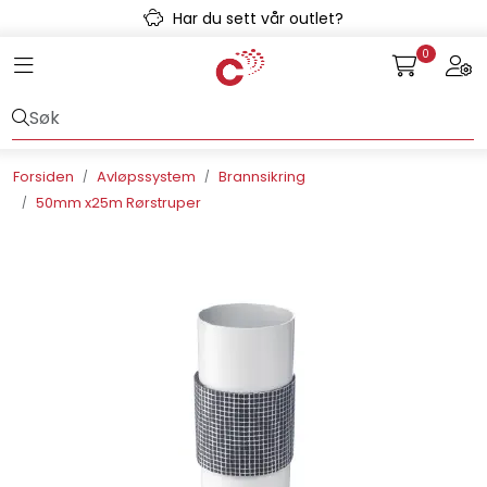
Skip to main content
Har du sett vår outlet?
0
Toggle navigation
Togg
Avløpssystem
Gulvvarme
Forsiden
Avløpssystem
Brannsikring
50mm x25m Rørstruper
Kulvert
Prefab
Radonsikring
Rørsystemer
Snøsmelt