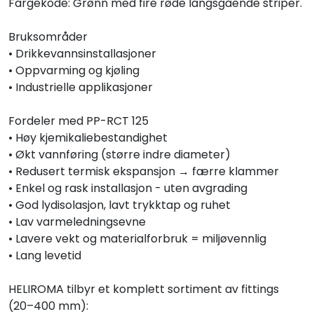
Fargekode: Grønn med fire røde langsgående striper.
Bruksområder
• Drikkevannsinstallasjoner
• Oppvarming og kjøling
• Industrielle applikasjoner
Fordeler med PP-RCT 125
• Høy kjemikaliebestandighet
• Økt vannføring (større indre diameter)
• Redusert termisk ekspansjon → færre klammer
• Enkel og rask installasjon - uten avgrading
• God lydisolasjon, lavt trykktap og ruhet
• Lav varmeledningsevne
• Lavere vekt og materialforbruk = miljøvennlig
• Lang levetid
HELIROMA tilbyr et komplett sortiment av fittings
(20–400 mm):