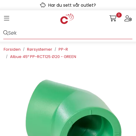
Skip to main content
Har du sett vår outlet?
0
Toggle navigation
Togg
Avløpssystem
Gulvvarme
Forsiden
Rørsystemer
PP-R
Albue 45º PP-RCT125 Ø20 - GREEN
Kulvert
Prefab
Radonsikring
Rørsystemer
Snøsmelt