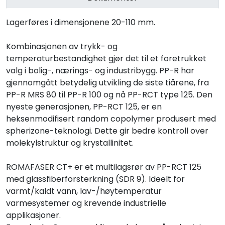
Lagerføres i dimensjonene 20-110 mm.
Kombinasjonen av trykk- og
temperaturbestandighet gjør det til et foretrukket
valg i bolig-, nærings- og industribygg. PP-R har
gjennomgått betydelig utvikling de siste tiårene, fra
PP-R MRS 80 til PP-R 100 og nå PP-RCT type 125. Den
nyeste generasjonen, PP-RCT 125, er en
heksenmodifisert random copolymer produsert med
spherizone-teknologi. Dette gir bedre kontroll over
molekylstruktur og krystallinitet.
ROMAFASER CT+ er et multilagsrør av PP-RCT 125
med glassfiberforsterkning (SDR 9). Ideelt for
varmt/kaldt vann, lav-/høytemperatur
varmesystemer og krevende industrielle
applikasjoner.