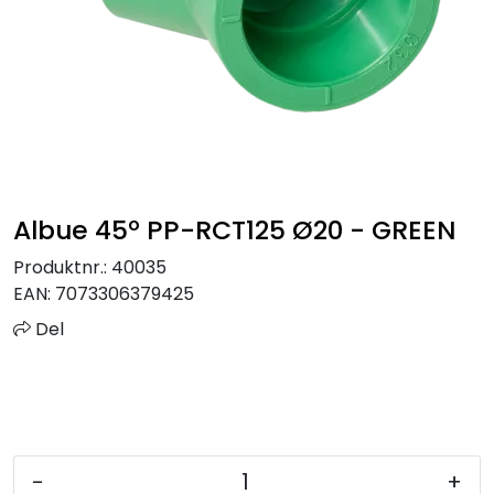
Sprinkler
Tappevann
Trinnlyd
Vannbehandling
Albue 45º PP-RCT125 Ø20 - GREEN
Varmeanlegg
Produktnr.:
40035
EAN:
7073306379425
Outlet
Del
Utgått av sortiment
Kontakt oss
-
+