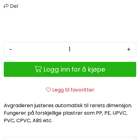
Retur/reklamasjon
Del
-
+
Logg inn for å kjøpe
Legg til favoritter
Avgraderen justeres automatisk til rørets dimensjon.
Fungerer på forskjellige plastrør som PP, PE, UPVC,
PVC, CPVC, ABS etc.