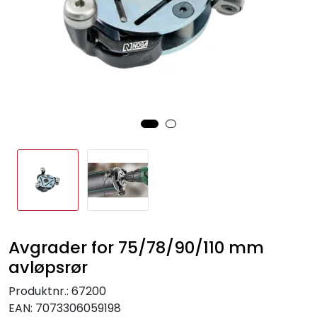
Sprinkler
Tappevann
Trinnlyd
Vannbehandling
Varmeanlegg
Outlet
Avgrader for 75/78/90/110 mm
Utgått av sortiment
avløpsrør
Kontakt oss
Produktnr.:
67200
EAN:
7073306059198