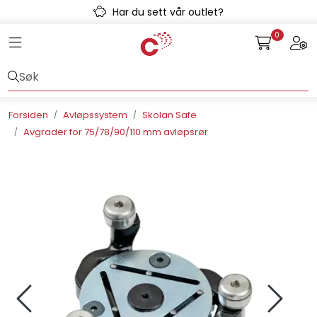
Skip to main content
Har du sett vår outlet?
0
Toggle navigation
Togg
Avløpssystem
Gulvvarme
Forsiden
Avløpssystem
Skolan Safe
Avgrader for 75/78/90/110 mm avløpsrør
Kulvert
Prefab
Radonsikring
Rørsystemer
Snøsmelt