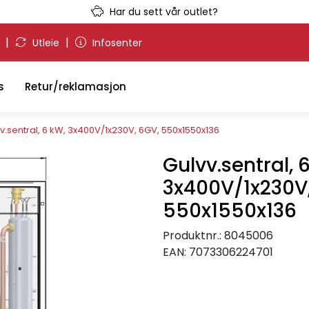
Har du sett vår outlet?
|
|
g
Utleie
Infosenter
s
Retur/reklamasjon
v.sentral, 6 kW, 3x400V/1x230V, 6GV, 550x1550x136
Gulvv.sentral, 
3x400V/1x230V
550x1550x136
Produktnr.:
8045006
EAN:
7073306224701