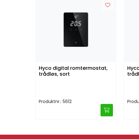
Hyco digital romtermostat,
Hyco
trådløs, sort
trådl
Produktnr.: 5612
Produ