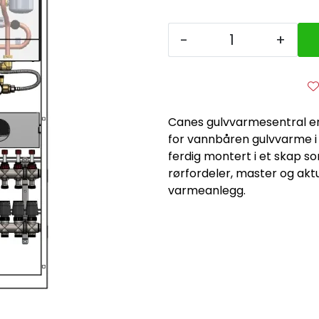
-
+
Canes gulvvarmesentral er
for vannbåren gulvvarme i 
ferdig montert i et skap so
rørfordeler, master og aktu
varmeanlegg.