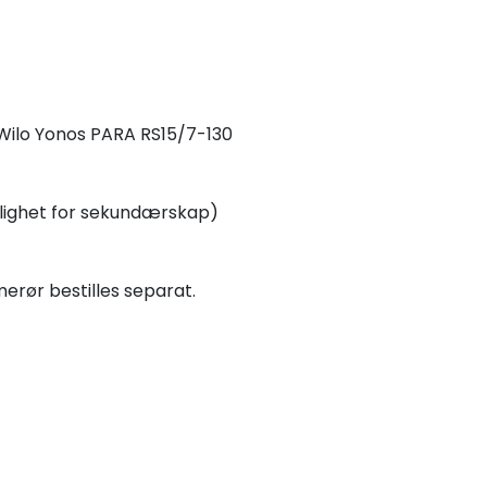
 Wilo Yonos PARA RS15/7-130
mulighet for sekundærskap)
erør bestilles separat.