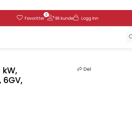
0
Favoritter
Bli kunde
Logg inn
6 kW,
Del
, 6GV,