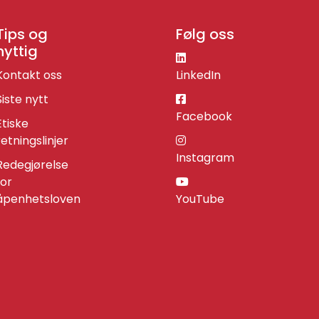
Tips og
Følg oss
nyttig
Kontakt oss
LinkedIn
Siste nytt
Facebook
Etiske
retningslinjer
Instagram
Redegjørelse
for
åpenhetsloven
YouTube