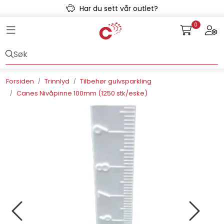
Skip to main content
Har du sett vår outlet?
0
Toggle navigation
Togg
Avløpssystem
Gulvvarme
Forsiden
Trinnlyd
Tilbehør gulvsparkling
Canes Nivåpinne 100mm (1250 stk/eske)
Kulvert
Prefab
Radonsikring
Rørsystemer
Snøsmelt