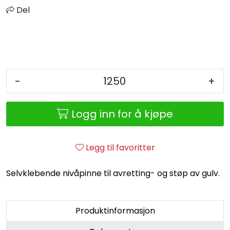
Retur/reklamasjon
Del
-
+
Logg inn for å kjøpe
Legg til favoritter
Selvklebende nivåpinne til avretting- og støp av gulv.
Produktinformasjon