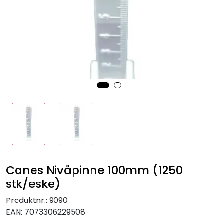
Sprinkler
Tappevann
Trinnlyd
Vannbehandling
Varmeanlegg
Outlet
Canes Nivåpinne 100mm (1250
Utgått av sortiment
stk/eske)
Kontakt oss
Produktnr.:
9090
EAN:
7073306229508