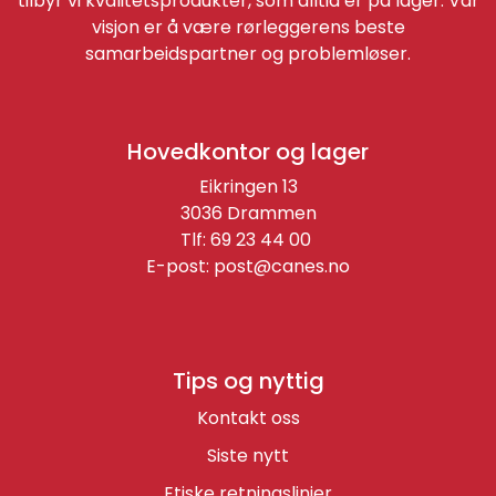
tilbyr vi kvalitetsprodukter, som alltid er på lager. Vår
visjon er å være rørleggerens beste
samarbeidspartner og problemløser.
Hovedkontor og lager
Eikringen 13
3036 Drammen
Tlf: 69 23 44 00
E-post:
post@canes.no
Tips og nyttig
Kontakt oss
Siste nytt
Etiske retningslinjer