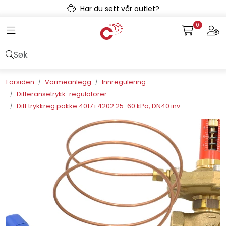
Skip to main content
Har du sett vår outlet?
0
Toggle navigation
Togg
Avløpssystem
Gulvvarme
Forsiden
Varmeanlegg
Innregulering
Differansetrykk-regulatorer
Kulvert
Diff.trykkreg.pakke 4017+4202 25-60 kPa, DN40 inv
Prefab
Radonsikring
Rørsystemer
Snøsmelt