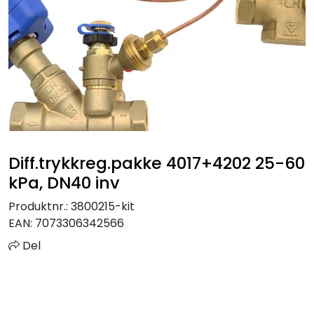
Sprinkler
Tappevann
Trinnlyd
Vannbehandling
Diff.trykkreg.pakke 4017+4202 25-60
Varmeanlegg
kPa, DN40 inv
Produktnr.:
3800215-kit
Outlet
EAN:
7073306342566
Utgått av sortiment
Del
Kontakt oss