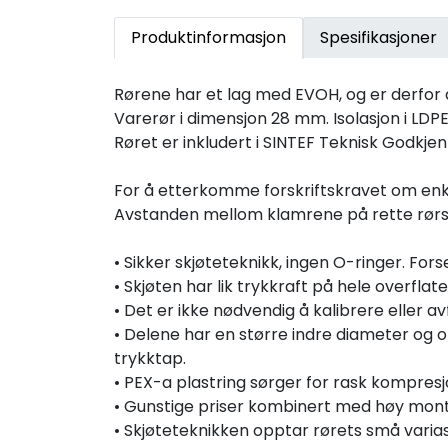
Produktinformasjon
Spesifikasjoner
Rørene har et lag med EVOH, og er derfor d
Varerør i dimensjon 28 mm. Isolasjon i 
Røret er inkludert i SINTEF Teknisk Godkjen
For å etterkomme forskriftskravet om enkel 
Avstanden mellom klamrene på rette rørst
• Sikker skjøteteknikk, ingen O-ringer. Fo
• Skjøten har lik trykkraft på hele overflat
• Det er ikke nødvendig å kalibrere eller av
• Delene har en større indre diameter og
trykktap.
• PEX-a plastring sørger for rask kompresj
• Gunstige priser kombinert med høy mont
• Skjøteteknikken opptar rørets små vari