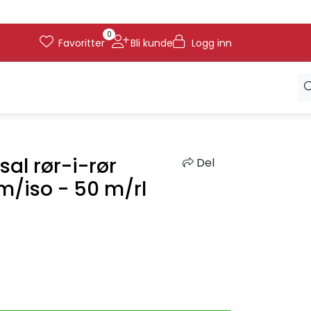
0
Favoritter
Bli kunde
Logg inn
sal rør-i-rør
Del
m/iso - 50 m/rl