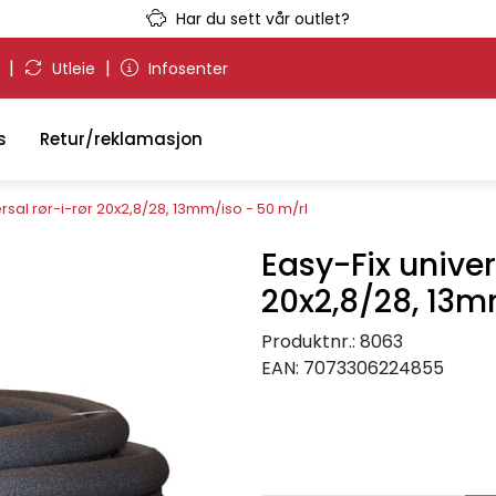
Har du sett vår outlet?
|
|
g
Utleie
Infosenter
s
Retur/reklamasjon
ersal rør-i-rør 20x2,8/28, 13mm/iso - 50 m/rl
Easy-Fix univer
20x2,8/28, 13m
Produktnr.:
8063
EAN:
7073306224855