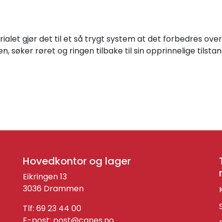
let gjør det til et så trygt system at det forbedres over 
 søker røret og ringen tilbake til sin opprinnelige tilsta
Hovedkontor og lager
Eikringen 13
3036 Drammen
Tlf: 69 23 44 00
E-post:
post@canes.no