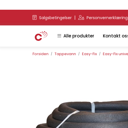
Skip to main content
|
Salgsbetingelser
Personvernerklærin
Alle produkter
Kontakt os
Forsiden
Tappevann
Easy-Fix
Easy-Fix univ