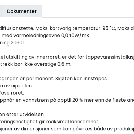
Dokumenter
iffusjonstette. Maks. kortvarig temperatur: 95 °C, Maks d
LDPE med varmeledningsevne 0,040W/mK.
ning 20601.
utskifting av innerrøret, er det for tappevannsinstallasjo
rekk bør ikke overstige 0,6 m.
rseglingen er permanent. Skjøten kan innstøpes.
en av nippelen.
fase røret.
 oppnår en vannstrøm på opptil 20 % mer enn de fleste a
on etter utvidelsen.
eringshastighet gir maksimal lønnsomhet.
asjoner av dimensjoner som kan påvirkes både av produks