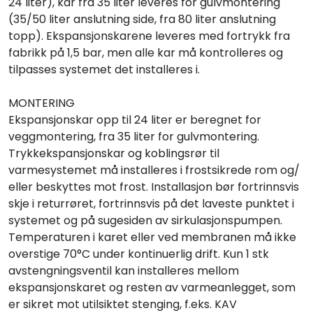
24 liter), kar fra 35 liter leveres for gulvmontering
(35/50 liter anslutning side, fra 80 liter anslutning
topp). Ekspansjonskarene leveres med fortrykk fra
fabrikk på 1,5 bar, men alle kar må kontrolleres og
tilpasses systemet det installeres i.
MONTERING
Ekspansjonskar opp til 24 liter er beregnet for
veggmontering, fra 35 liter for gulvmontering.
Trykkekspansjonskar og koblingsrør til
varmesystemet må installeres i frostsikrede rom og/
eller beskyttes mot frost. Installasjon bør fortrinnsvis
skje i returrøret, fortrinnsvis på det laveste punktet i
systemet og på sugesiden av sirkulasjonspumpen.
Temperaturen i karet eller ved membranen må ikke
overstige 70°C under kontinuerlig drift. Kun 1 stk
avstengningsventil kan installeres mellom
ekspansjonskaret og resten av varmeanlegget, som
er sikret mot utilsiktet stenging, f.eks. KAV