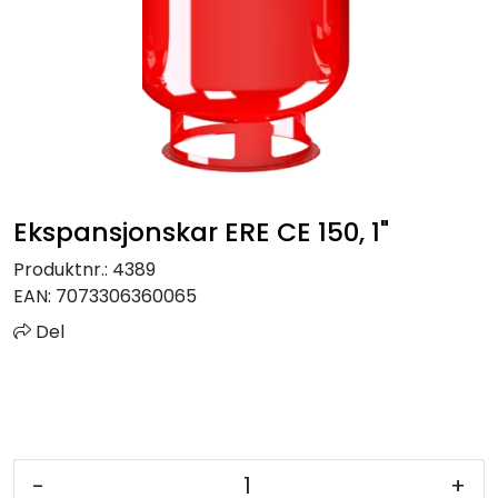
Sprinkler
Tappevann
Trinnlyd
Vannbehandling
Ekspansjonskar ERE CE 150, 1"
Varmeanlegg
Produktnr.:
4389
EAN:
7073306360065
Outlet
Del
Utgått av sortiment
Kontakt oss
-
+