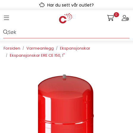
Skip to main content
Har du sett vår outlet?
0
Toggle navigation
Togg
Avløpssystem
Gulvvarme
Forsiden
Varmeanlegg
Ekspansjonskar
Ekspansjonskar ERE CE 150, 1"
Kulvert
Prefab
Radonsikring
Rørsystemer
Snøsmelt