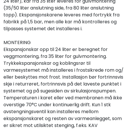
24 liter), kar fra 35 liter leveres for gulvmontering
(35/50 liter anslutning side, fra 80 liter anslutning
topp). Ekspansjonskarene leveres med fortrykk fra
fabrikk på 1,5 bar, men alle kar må kontrolleres og
tilpasses systemet det installeres i.
MONTERING
Ekspansjonskar opp til 24 liter er beregnet for
veggmontering, fra 35 liter for gulvmontering.
Trykkekspansjonskar og koblingsrør til
varmesystemet må installeres i frostsikrede rom og/
eller beskyttes mot frost. Installasjon bør fortrinnsvis
skje i returrøret, fortrinnsvis på det laveste punktet i
systemet og på sugesiden av sirkulasjonspumpen.
Temperaturen i karet eller ved membranen må ikke
overstige 70°C under kontinuerlig drift. Kun 1 stk
avstengningsventil kan installeres mellom
ekspansjonskaret og resten av varmeanlegget, som
er sikret mot utilsiktet stenging, f.eks. KAV