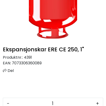
Sprinkler
Tappevann
Trinnlyd
Vannbehandling
Ekspansjonskar ERE CE 250, 1"
Varmeanlegg
Produktnr.:
4391
EAN:
7073306360089
Outlet
Del
Utgått av sortiment
Kontakt oss
-
+