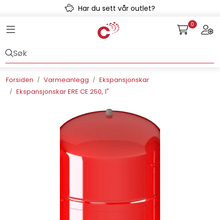
Skip to main content
Har du sett vår outlet?
0
Toggle navigation
Togg
Avløpssystem
Gulvvarme
Forsiden
Varmeanlegg
Ekspansjonskar
Ekspansjonskar ERE CE 250, 1"
Kulvert
Prefab
Radonsikring
Rørsystemer
Snøsmelt