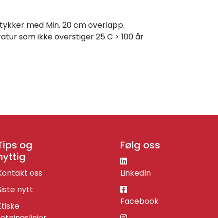
stykker med Min. 20 cm overlapp.
atur som ikke overstiger 25 C > 100 år
Tips og
Følg oss
nyttig
Kontakt oss
LinkedIn
Siste nytt
Facebook
Etiske
retningslinjer