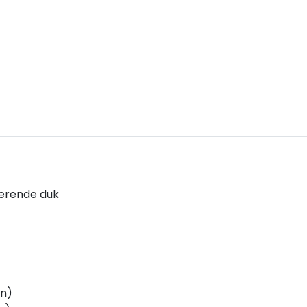
erende duk
en)