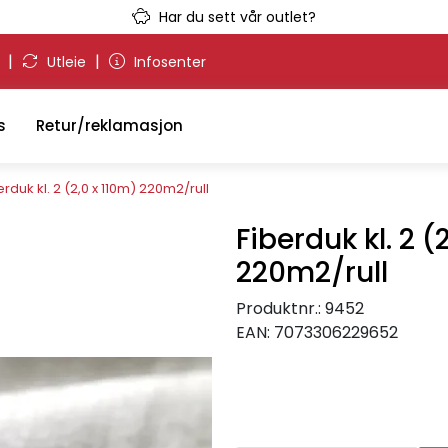
Har du sett vår outlet?
|
|
g
Utleie
Infosenter
s
Retur/reklamasjon
erduk kl. 2 (2,0 x 110m) 220m2/rull
Fiberduk kl. 2 (
220m2/rull
Produktnr.:
9452
EAN:
7073306229652