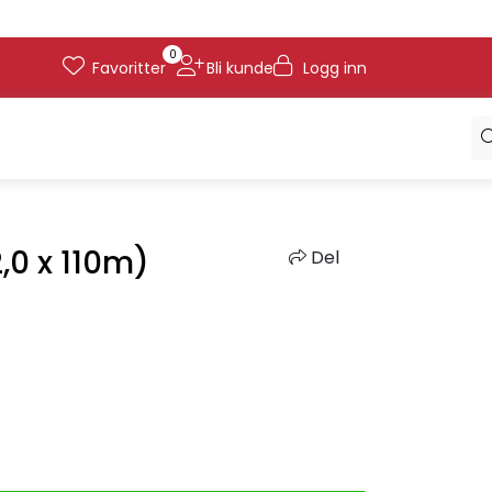
0
Favoritter
Bli kunde
Logg inn
2,0 x 110m)
Del