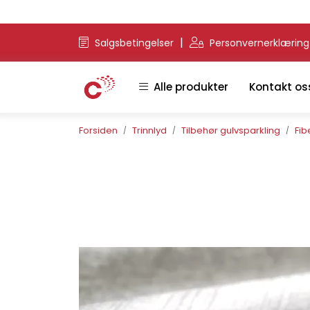
Skip to main content
|
Salgsbetingelser
Personvernerklærin
Alle produkter
Kontakt os
Forsiden
Trinnlyd
Tilbehør gulvsparkling
Fib