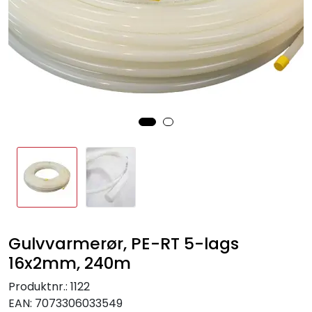
Sprinkler
Tappevann
Trinnlyd
Vannbehandling
Varmeanlegg
Outlet
Gulvvarmerør, PE-RT 5-lags
Utgått av sortiment
16x2mm, 240m
Kontakt oss
Produktnr.:
1122
EAN:
7073306033549