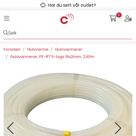
Skip to main content
Har du sett vår outlet?
0
Toggle navigation
Togg
Avløpssystem
Gulvvarme
Forsiden
Gulvvarme
Gulvvarmerør
Gulvvarmerør, PE-RT 5-lags 16x2mm, 240m
Kulvert
Prefab
Radonsikring
Rørsystemer
Snøsmelt