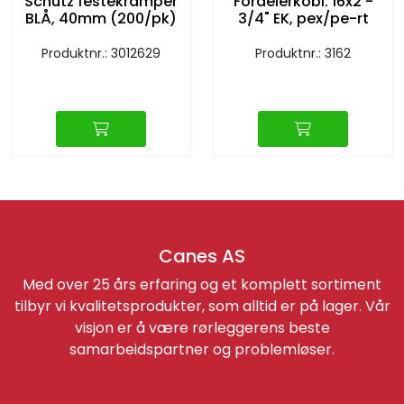
Schutz festekramper
Fordelerkobl. 16x2 -
BLÅ, 40mm (200/pk)
3/4" EK, pex/pe-rt
Produktnr.: 3012629
Produktnr.: 3162
Canes AS
Med over 25 års erfaring og et komplett sortiment
tilbyr vi kvalitetsprodukter, som alltid er på lager. Vår
visjon er å være rørleggerens beste
samarbeidspartner og problemløser.