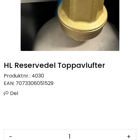
Sprinkler
Tappevann
Trinnlyd
Vannbehandling
HL Reservedel Toppavlufter
Varmeanlegg
Produktnr.:
4030
EAN:
7073306051529
Outlet
Del
Utgått av sortiment
Kontakt oss
-
+