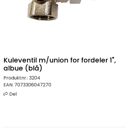
Sprinkler
Tappevann
Trinnlyd
Vannbehandling
Kuleventil m/union for fordeler 1",
albue (blå)
Varmeanlegg
Produktnr.:
3204
EAN:
7073306047270
Outlet
Del
Utgått av sortiment
Kontakt oss