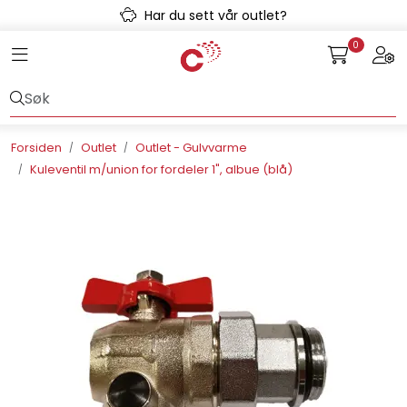
Skip to main content
Har du sett vår outlet?
0
Toggle navigation
Togg
Avløpssystem
Gulvvarme
Forsiden
Outlet
Outlet - Gulvvarme
Kuleventil m/union for fordeler 1", albue (blå)
Kulvert
Prefab
Radonsikring
Rørsystemer
Snøsmelt