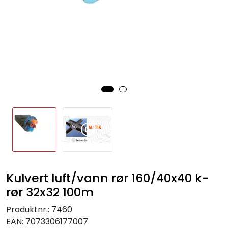
Sprinkler
Tappevann
Trinnlyd
Vannbehandling
Varmeanlegg
Outlet
Kulvert luft/vann rør 160/40x40 k-
Utgått av sortiment
rør 32x32 100m
Kontakt oss
Produktnr.:
7460
EAN:
7073306177007