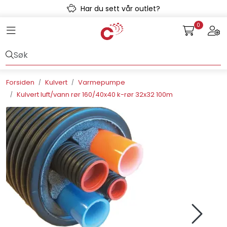
Skip to main content
Har du sett vår outlet?
0
Toggle navigation
Togg
Avløpssystem
Gulvvarme
Forsiden
Kulvert
Varmepumpe
Kulvert luft/vann rør 160/40x40 k-rør 32x32 100m
Kulvert
Prefab
Radonsikring
Rørsystemer
Snøsmelt