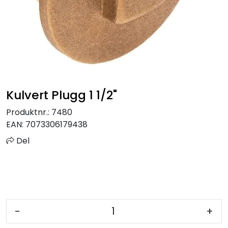
Sprinkler
Tappevann
Trinnlyd
Kulvert Plugg 1 1/2"
Vannbehandling
Produktnr.:
7480
Varmeanlegg
EAN:
7073306179438
Del
Outlet
Utgått av sortiment
Kontakt oss
-
+