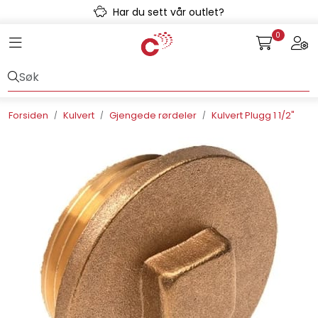
Skip to main content
Har du sett vår outlet?
0
Toggle navigation
Togg
Avløpssystem
Gulvvarme
Forsiden
Kulvert
Gjengede rørdeler
Kulvert Plugg 1 1/2"
Kulvert
Prefab
Radonsikring
Rørsystemer
Snøsmelt