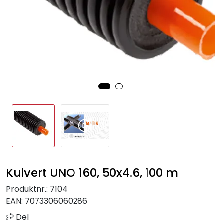
Sprinkler
Tappevann
Trinnlyd
Vannbehandling
Varmeanlegg
Outlet
Kulvert UNO 160, 50x4.6, 100 m
Utgått av sortiment
Produktnr.:
7104
Kontakt oss
EAN:
7073306060286
Del