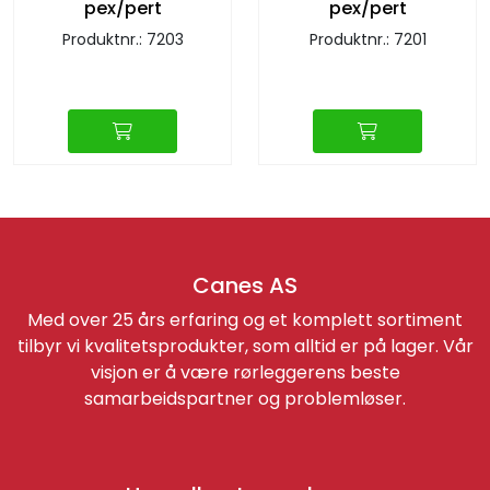
pex/pert
pex/pert
Produktnr.: 7203
Produktnr.: 7201
Canes AS
Med over 25 års erfaring og et komplett sortiment
tilbyr vi kvalitetsprodukter, som alltid er på lager. Vår
visjon er å være rørleggerens beste
samarbeidspartner og problemløser.