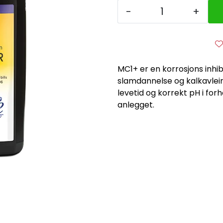
-
+
MC1+ er en korrosjons inhib
slamdannelse og kalkavlei
levetid og korrekt pH i for
anlegget.