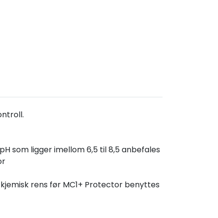
ntroll.
n pH som ligger imellom 6,5 til 8,5 anbefales
or
kjemisk rens før MC1+ Protector benyttes