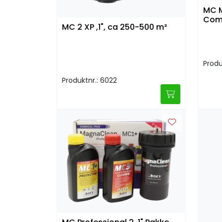
MC 
Comp
MC 2 XP ,1", ca 250-500 m²
Produ
Produktnr.: 6022