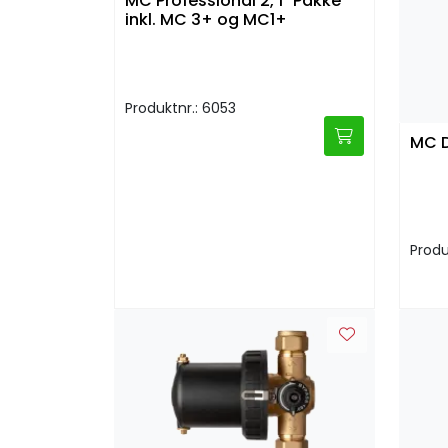
MC Professional 2, 1" Pakke
inkl. MC 3+ og MC1+
Produktnr.: 6053
MC D
Produ