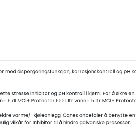
r med dispergeringsfunksjon, korrosjonskontroll og pH ko
ette stresse inhibitor og pH kontroll i kjemi. For å sikre e
n= 5 dl MC1+ Protector 1000 ltr vann= 5 ltr MC1+ Protect
ldre varme/-kjøleanlegg. Canes anbefaler å benytte en 
ulig vilkår for Inhibitor til å hindre galvaniske prosesser.