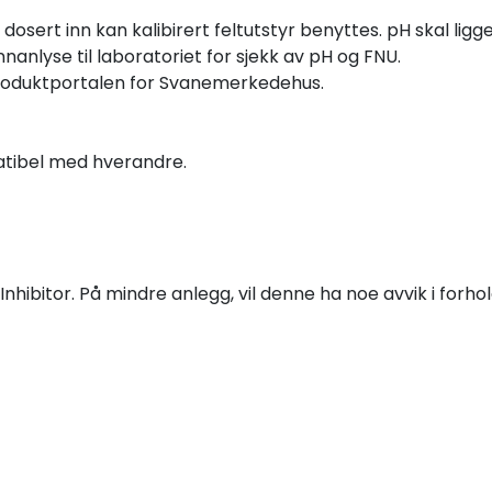
osert inn kan kalibirert feltutstyr benyttes. pH skal ligge
anlyse til laboratoriet for sjekk av pH og FNU.
usproduktportalen for Svanemerkedehus.
atibel med hverandre.
Inhibitor. På mindre anlegg, vil denne ha noe avvik i forhol