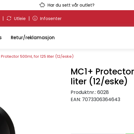
Har du sett vår outlet?
|
|
g
Utleie
Infosenter
s
Retur/reklamasjon
Protector 500ml, for 125 liter (12/eske)
MC1+ Protector
liter (12/eske)
Produktnr.:
6028
EAN:
7073306364643