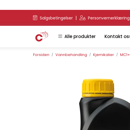
Skip to main content
|
Salgsbetingelser
Personvernerklærin
Alle produkter
Kontakt os
Forsiden
Vannbehandling
Kjemikalier
MC1+ 