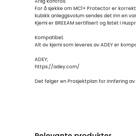
Årlig kontroll;
For å sjekke om MC1+ Protector er korrekt d
kubikk anleggsvolum sendes det inn en vann
Kjemi er BREEAM sertifisert og listet i H
Kompatibel;
Alt av kjemi som leveres av ADEY er komp
ADEY;
https://adey.com/
Det følger en Prosjektplan for innføring av 
Relevante produkter