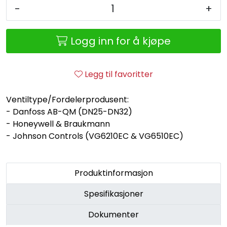
Retur/reklamasjon
-
+
Logg inn for å kjøpe
Legg til favoritter
Ventiltype/Fordelerprodusent:
- Danfoss AB-QM (DN25-DN32)
- Honeywell & Braukmann
- Johnson Controls (VG6210EC & VG6510EC)
Produktinformasjon
Spesifikasjoner
Dokumenter