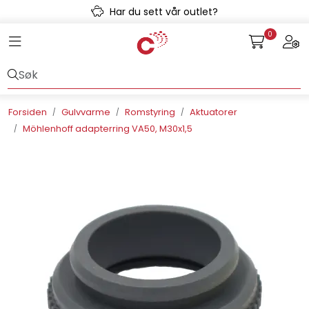
Skip to main content
Har du sett vår outlet?
0
Toggle navigation
Togg
Avløpssystem
Gulvvarme
Forsiden
Gulvvarme
Romstyring
Aktuatorer
Möhlenhoff adapterring VA50, M30x1,5
Kulvert
Prefab
Radonsikring
Rørsystemer
Snøsmelt