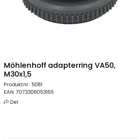
Sprinkler
Tappevann
Trinnlyd
Vannbehandling
Möhlenhoff adapterring VA50,
M30x1,5
Varmeanlegg
Produktnr.:
5081
EAN:
7073306053165
Outlet
Del
Utgått av sortiment
Kontakt oss