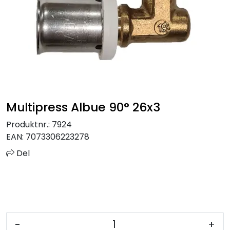
Sprinkler
Tappevann
Trinnlyd
Vannbehandling
Multipress Albue 90° 26x3
Varmeanlegg
Produktnr.:
7924
EAN:
7073306223278
Outlet
Del
Utgått av sortiment
Kontakt oss
-
+