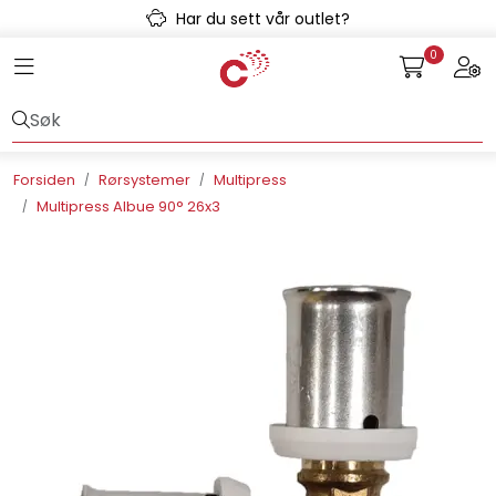
Skip to main content
Har du sett vår outlet?
0
Toggle navigation
Togg
Avløpssystem
Gulvvarme
Forsiden
Rørsystemer
Multipress
Multipress Albue 90° 26x3
Kulvert
Prefab
Radonsikring
Rørsystemer
Snøsmelt