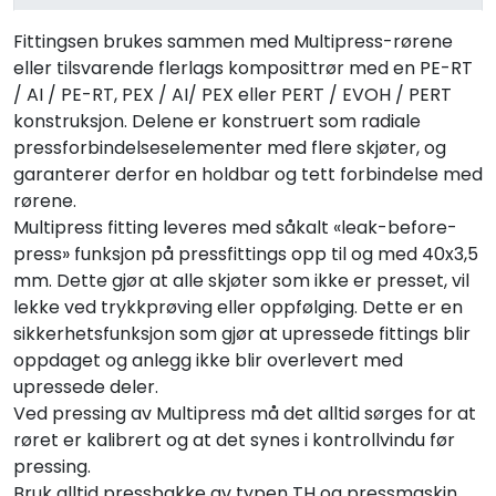
Fittingsen brukes sammen med Multipress-rørene
eller tilsvarende flerlags komposittrør med en PE-RT
/ AI / PE-RT, PEX / AI/ PEX eller PERT / EVOH / PERT
konstruksjon. Delene er konstruert som radiale
pressforbindelseselementer med flere skjøter, og
garanterer derfor en holdbar og tett forbindelse med
rørene.
Multipress fitting leveres med såkalt «leak-before-
press» funksjon på pressfittings opp til og med 40x3,5
mm. Dette gjør at alle skjøter som ikke er presset, vil
lekke ved trykkprøving eller oppfølging. Dette er en
sikkerhetsfunksjon som gjør at upressede fittings blir
oppdaget og anlegg ikke blir overlevert med
upressede deler.
Ved pressing av Multipress må det alltid sørges for at
røret er kalibrert og at det synes i kontrollvindu før
pressing.
Bruk alltid pressbakke av typen TH og pressmaskin