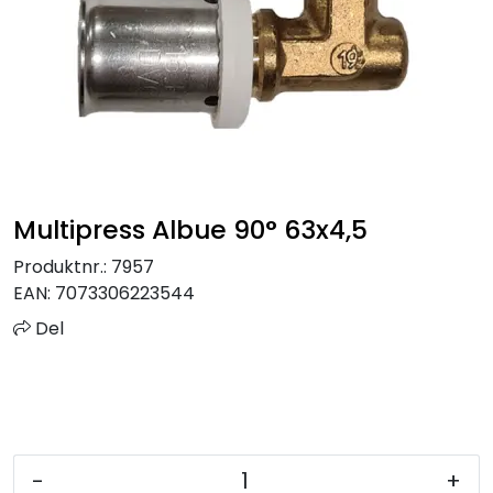
Sprinkler
Tappevann
Trinnlyd
Vannbehandling
Multipress Albue 90° 63x4,5
Varmeanlegg
Produktnr.:
7957
EAN:
7073306223544
Outlet
Del
Utgått av sortiment
Kontakt oss
-
+