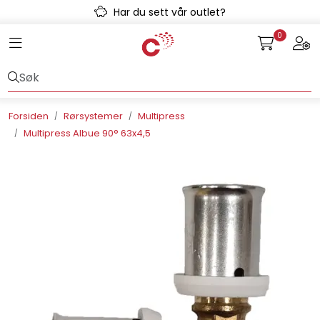
Skip to main content
Har du sett vår outlet?
0
Toggle navigation
Togg
Avløpssystem
Gulvvarme
Forsiden
Rørsystemer
Multipress
Multipress Albue 90° 63x4,5
Kulvert
Prefab
Radonsikring
Rørsystemer
Snøsmelt