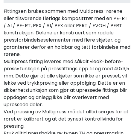
Fittingsen brukes sammen med Multipress-rørene
eller tilsvarende flerlags komposittrør med en PE-RT
/ AI / PE-RT, PEX / AI/ PEX eller PERT / EVOH / PERT
konstruksjon. Delene er konstruert som radiale
pressforbindelseselementer med flere skjøter, og
garanterer derfor en holdbar og tett forbindelse med
rørene.
Multipress fitting leveres med såkalt «leak-before-
press» funksjon på pressfittings opp til og med 40x3,5
mm. Dette gjør at alle skjøter som ikke er presset, vil
lekke ved trykkprøving eller oppfølging. Dette er en
sikkerhetsfunksjon som gjør at upressede fittings blir
oppdaget og anlegg ikke blir overlevert med
upressede deler.
Ved pressing av Multipress må det alltid sørges for at
røret er kalibrert og at det synes i kontrollvindu før
pressing.
Bruk alltid pressbakke av typen TH og pressmaskin