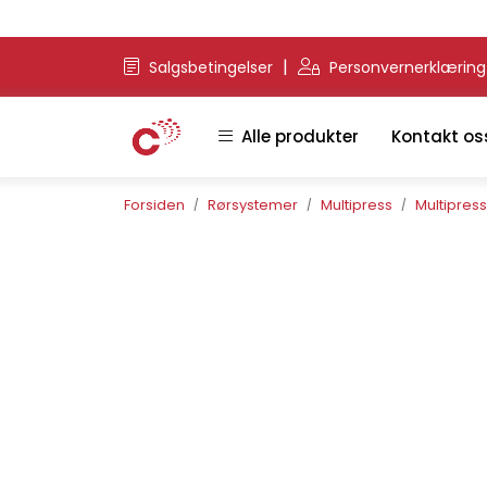
Skip to main content
|
Salgsbetingelser
Personvernerklærin
Alle produkter
Kontakt os
Forsiden
Rørsystemer
Multipress
Multipres