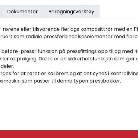
Dokumenter
Beregningsverktøy
rene eller tilsvarende flerlags komposittrør med en PE-R
ruert som radiale pressforbindelseselementer med flere 
k-before-press» funksjon på pressfittings opp til og med 4
 eller oppfølging. Dette er en sikkerhetsfunksjon som gjør
deler.
ges for at røret er kalibrert og at det synes i kontrollvin
essmaskin som passer til denne typen pressbakker.