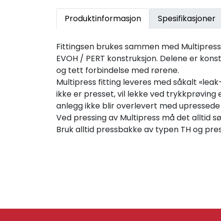
Produktinformasjon
Spesifikasjoner
Fittingsen brukes sammen med Multipress-rø
EVOH / PERT konstruksjon. Delene er konst
og tett forbindelse med rørene.
Multipress fitting leveres med såkalt «lea
ikke er presset, vil lekke ved trykkprøving
anlegg ikke blir overlevert med upressede 
Ved pressing av Multipress må det alltid sør
Bruk alltid pressbakke av typen TH og pr