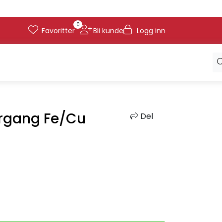
0
Favoritter
Bli kunde
Logg inn
ergang Fe/Cu
Del