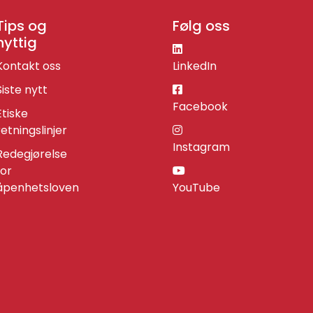
Tips og
Følg oss
nyttig
Kontakt oss
LinkedIn
Siste nytt
Facebook
Etiske
retningslinjer
Instagram
Redegjørelse
for
åpenhetsloven
YouTube