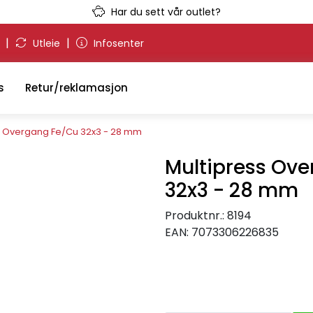
Har du sett vår outlet?
|
|
g
Utleie
Infosenter
s
Retur/reklamasjon
s Overgang Fe/Cu 32x3 - 28 mm
Multipress Ov
32x3 - 28 mm
Produktnr.:
8194
EAN:
7073306226835