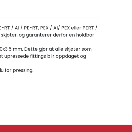
T / AI / PE-RT, PEX / AI/ PEX eller PERT /
skjøter, og garanterer derfor en holdbar
0x3,5 mm. Dette gjør at alle skjøter som
 at upressede fittings blir oppdaget og
du før pressing.