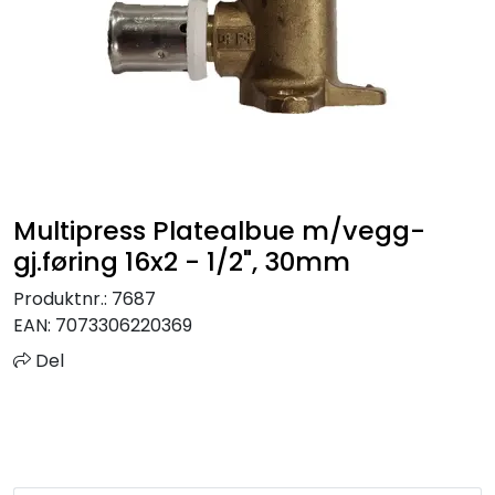
Sprinkler
Tappevann
Trinnlyd
Vannbehandling
Multipress Platealbue m/vegg-
gj.føring 16x2 - 1/2", 30mm
Varmeanlegg
Produktnr.:
7687
EAN:
7073306220369
Outlet
Del
Utgått av sortiment
Kontakt oss