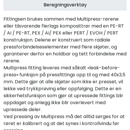
Beregningsverktøy
Fittingsen brukes sammen med Multipress-rørene
eller tilsvarende flerlags komposittrør med en PE-RT
/ AI / PE-RT, PEX / AI/ PEX eller PERT / EVOH / PERT
konstruksjon. Delene er konstruert som radiale
pressforbindelseselementer med flere skjøter, og
garanterer derfor en holdbar og tett forbindelse med
rørene.
Multipress fitting leveres med såkalt «leak-before-
press» funksjon på pressfittings opp til og med 40x3,5
mm. Dette gjør at alle skjøter som ikke er presset, vil
lekke ved trykkprøving eller oppfølging. Dette er en
sikkerhetsfunksjon som gjør at upressede fittings blir
oppdaget og anlegg ikke blir overlevert med
upressede deler.
Ved pressing av Multipress må det alltid sørges for at
røret er kalibrert og at det synes i kontrollvindu før