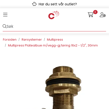
Skip to main content
Har du sett vår outlet?
0
Toggle navigation
Togg
Avløpssystem
Gulvvarme
Forsiden
Rørsystemer
Multipress
Multipress Platealbue m/vegg-gj.føring 16x2 - 1/2", 30mm
Kulvert
Prefab
Radonsikring
Rørsystemer
Snøsmelt