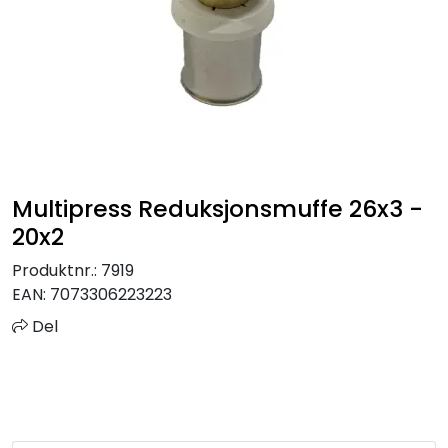
Sprinkler
Tappevann
Trinnlyd
Vannbehandling
Multipress Reduksjonsmuffe 26x3 -
20x2
Varmeanlegg
Produktnr.:
7919
EAN:
7073306223223
Outlet
Del
Utgått av sortiment
Kontakt oss