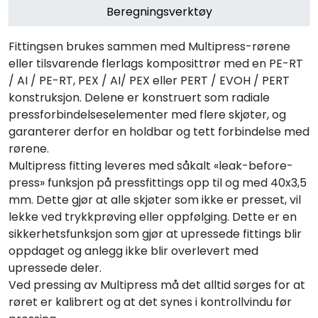
Beregningsverktøy
Fittingsen brukes sammen med Multipress-rørene
eller tilsvarende flerlags komposittrør med en PE-RT
/ AI / PE-RT, PEX / AI/ PEX eller PERT / EVOH / PERT
konstruksjon. Delene er konstruert som radiale
pressforbindelseselementer med flere skjøter, og
garanterer derfor en holdbar og tett forbindelse med
rørene.
Multipress fitting leveres med såkalt «leak-before-
press» funksjon på pressfittings opp til og med 40x3,5
mm. Dette gjør at alle skjøter som ikke er presset, vil
lekke ved trykkprøving eller oppfølging. Dette er en
sikkerhetsfunksjon som gjør at upressede fittings blir
oppdaget og anlegg ikke blir overlevert med
upressede deler.
Ved pressing av Multipress må det alltid sørges for at
røret er kalibrert og at det synes i kontrollvindu før