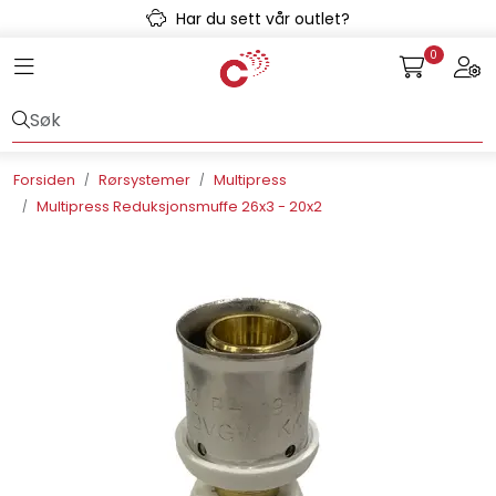
Skip to main content
Har du sett vår outlet?
0
Toggle navigation
Togg
Avløpssystem
Gulvvarme
Forsiden
Rørsystemer
Multipress
Multipress Reduksjonsmuffe 26x3 - 20x2
Kulvert
Prefab
Radonsikring
Rørsystemer
Snøsmelt