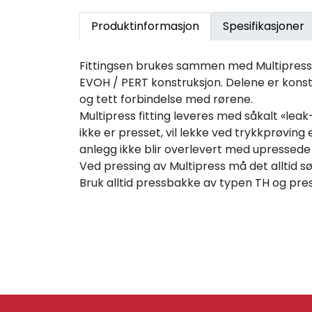
Produktinformasjon
Spesifikasjoner
Fittingsen brukes sammen med Multipress-rø
EVOH / PERT konstruksjon. Delene er konst
og tett forbindelse med rørene.
Multipress fitting leveres med såkalt «lea
ikke er presset, vil lekke ved trykkprøving
anlegg ikke blir overlevert med upressede 
Ved pressing av Multipress må det alltid sør
Bruk alltid pressbakke av typen TH og pr