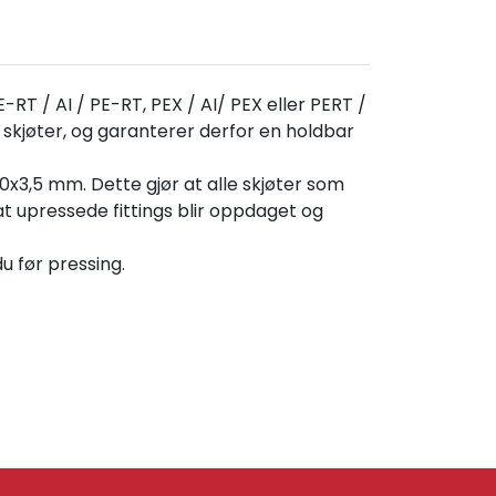
T / AI / PE-RT, PEX / AI/ PEX eller PERT /
skjøter, og garanterer derfor en holdbar
0x3,5 mm. Dette gjør at alle skjøter som
 at upressede fittings blir oppdaget og
du før pressing.