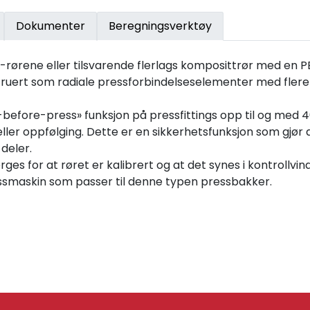
Dokumenter
Beregningsverktøy
rene eller tilsvarende flerlags komposittrør med en PE-R
ruert som radiale pressforbindelseselementer med flere 
k-before-press» funksjon på pressfittings opp til og med 4
 eller oppfølging. Dette er en sikkerhetsfunksjon som gjør
deler.
ges for at røret er kalibrert og at det synes i kontrollvin
essmaskin som passer til denne typen pressbakker.