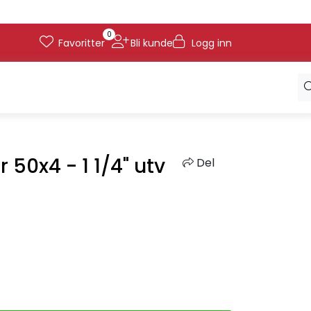
0
Favoritter
Bli kunde
Logg inn
 50x4 - 1 1/4" utv
Del