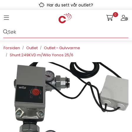
Skip to main content
Har du sett vår outlet?
0
Toggle navigation
Togg
Avløpssystem
Gulvvarme
Forsiden
Outlet
Outlet - Gulvvarme
Shunt 249KVD m/Wilo Yonos 25/6
Kulvert
Prefab
Radonsikring
Rørsystemer
Snøsmelt