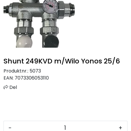
Sprinkler
Tappevann
Trinnlyd
Vannbehandling
Shunt 249KVD m/Wilo Yonos 25/6
Varmeanlegg
Produktnr.:
5073
EAN:
7073306053110
Outlet
Del
Utgått av sortiment
Kontakt oss
-
+