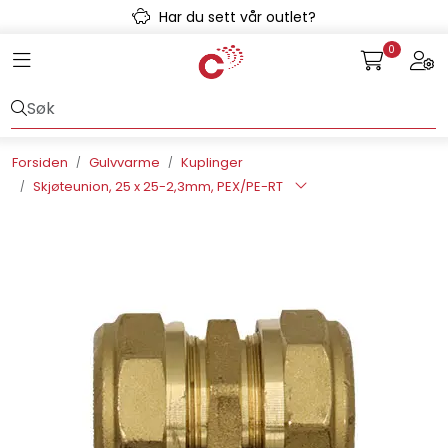
Skip to main content
Har du sett vår outlet?
0
Toggle navigation
Togg
Avløpssystem
Gulvvarme
Forsiden
Gulvvarme
Kuplinger
Skjøteunion, 25 x 25-2,3mm, PEX/PE-RT
Kulvert
Prefab
Radonsikring
Rørsystemer
Snøsmelt