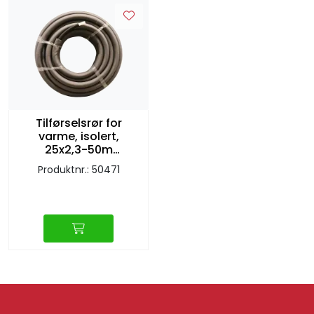
Tilførselsrør for
varme, isolert,
25x2,3-50m
RiR(Ø65mm) PERT
Produktnr.: 50471