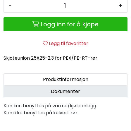
Retur/reklamasjon
-
+
Logg inn for å kjøpe
Legg til favoritter
Skjøteunion 25X25-2,3 for PEX/PE-RT-rør
Produktinformasjon
Dokumenter
Kan kun benyttes på varme/kjøleanlegg.
Kan ikke benyttes på kulvert rør.