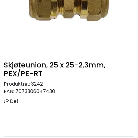
Sprinkler
Tappevann
Trinnlyd
Vannbehandling
Skjøteunion, 25 x 25-2,3mm,
PEX/PE-RT
Varmeanlegg
Produktnr.:
3242
Outlet
EAN:
7073306047430
Del
Utgått av sortiment
Kontakt oss