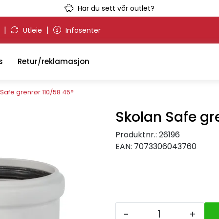
Har du sett vår outlet?
|
|
g
Utleie
Infosenter
s
Retur/reklamasjon
Safe grenrør 110/58 45°
Skolan Safe gr
Produktnr.:
26196
EAN:
7073306043760
-
+