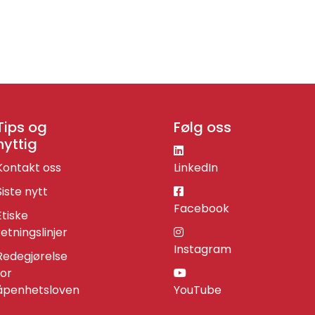
Tips og
Følg oss
nyttig
Kontakt oss
LinkedIn
Siste nytt
Facebook
Etiske
retningslinjer
Instagram
Redegjørelse
for
åpenhetsloven
YouTube