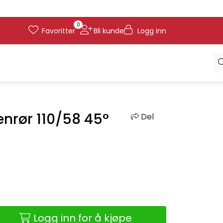
0
Favoritter
Bli kunde
Logg inn
enrør 110/58 45°
Del
Logg inn for å kjøpe