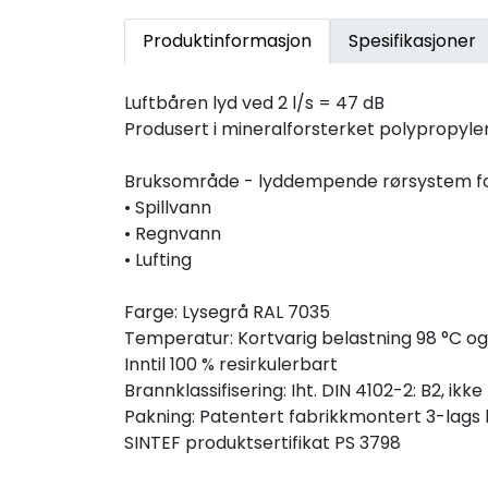
Produktinformasjon
Spesifikasjoner
Luftbåren lyd ved 2 l/s = 47 dB
Produsert i mineralforsterket polypropyle
Bruksområde - lyddempende rørsystem fo
• Spillvann
• Regnvann
• Lufting
Farge: Lysegrå RAL 7035
Temperatur: Kortvarig belastning 98 °C og
Inntil 100 % resirkulerbart
Brannklassifisering: Iht. DIN 4102-2: B2, ik
Pakning: Patentert fabrikkmontert 3-lags l
SINTEF produktsertifikat PS 3798