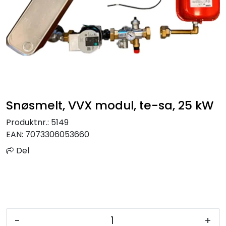
Sprinkler
Tappevann
Trinnlyd
Vannbehandling
Snøsmelt, VVX modul, te-sa, 25 kW
Varmeanlegg
Produktnr.:
5149
EAN:
7073306053660
Outlet
Del
Utgått av sortiment
Kontakt oss
-
+