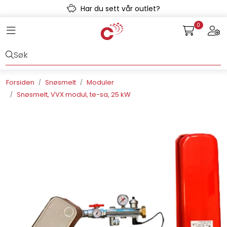
Skip to main content
Har du sett vår outlet?
0
Toggle navigation
Togg
Avløpssystem
Gulvvarme
Forsiden
Snøsmelt
Moduler
Snøsmelt, VVX modul, te-sa, 25 kW
Kulvert
Prefab
Radonsikring
Rørsystemer
Snøsmelt