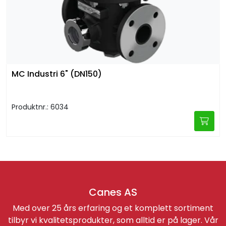
MC Industri 6" (DN150)
Produktnr.: 6034
Canes AS
Med over 25 års erfaring og et komplett sortiment
tilbyr vi kvalitetsprodukter, som alltid er på lager. Vår