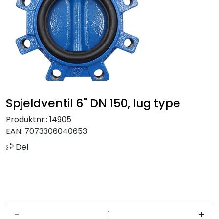
Sprinkler
Tappevann
Trinnlyd
Vannbehandling
Spjeldventil 6" DN 150, lug type
Varmeanlegg
Produktnr.:
14905
EAN:
7073306040653
Outlet
Del
Utgått av sortiment
Kontakt oss
-
+