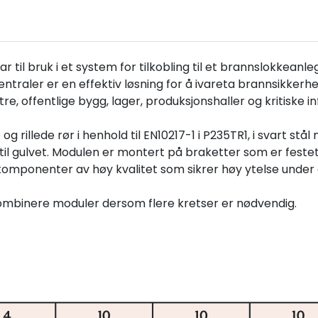
r til bruk i et system for tilkobling til et brannslokkeanle
ntraler er en effektiv løsning for å ivareta brannsikkerh
tre, offentlige bygg, lager, produksjonshaller og kritiske i
 rillede rør i henhold til EN10217-1 i P235TR1, i svart stå
s til gulvet. Modulen er montert på braketter som er feste
omponenter av høy kvalitet som sikrer høy ytelse under d
 kombinere moduler dersom flere kretser er nødvendig.