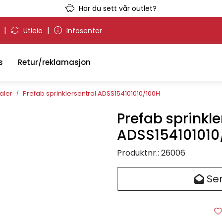
Har du sett vår outlet?
|
|
g
Utleie
Infosenter
s
Retur/reklamasjon
aler
Prefab sprinklersentral ADSS154101010/100H
Prefab sprinkle
ADSS154101010
Produktnr.:
26006
Sen