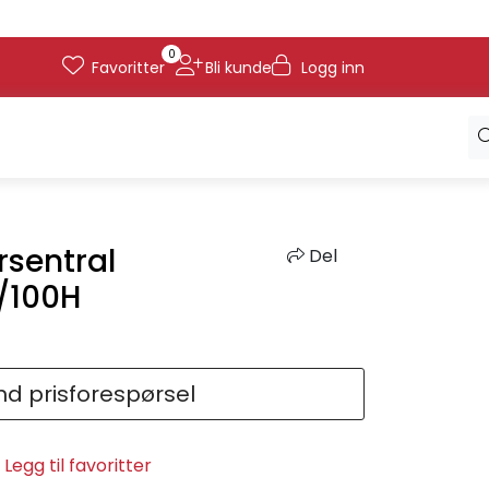
0
Favoritter
Bli kunde
Logg inn
rsentral
Del
/100H
d prisforespørsel
Legg til favoritter