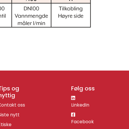
Tips og
Følg oss
nyttig
Kontakt oss
LinkedIn
Siste nytt
Facebook
Etiske