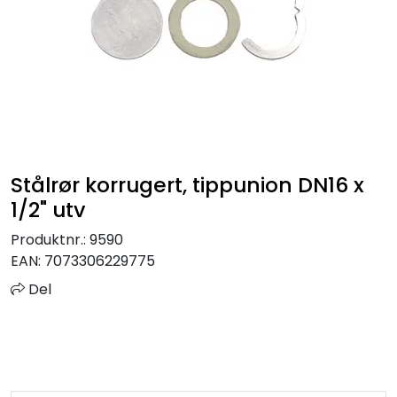
Sprinkler
Tappevann
Trinnlyd
Vannbehandling
Stålrør korrugert, tippunion DN16 x
1/2" utv
Varmeanlegg
Produktnr.:
9590
EAN:
7073306229775
Outlet
Del
Utgått av sortiment
Kontakt oss