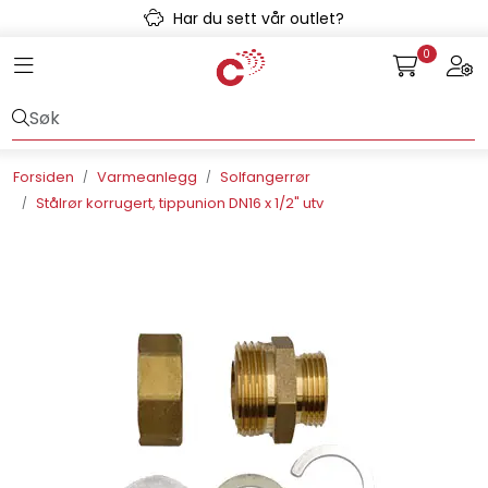
Skip to main content
Har du sett vår outlet?
0
Toggle navigation
Togg
Avløpssystem
Gulvvarme
Forsiden
Varmeanlegg
Solfangerrør
Stålrør korrugert, tippunion DN16 x 1/2" utv
Kulvert
Prefab
Radonsikring
Rørsystemer
Snøsmelt