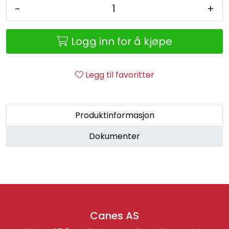
Retur/reklamasjon
-
+
Logg inn for å kjøpe
Legg til favoritter
Produktinformasjon
Dokumenter
Canes AS