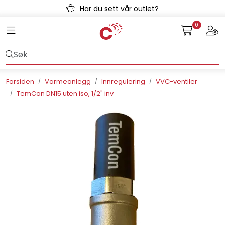
Skip to main content
Har du sett vår outlet?
0
Toggle navigation
Togg
Avløpssystem
Gulvvarme
Forsiden
Varmeanlegg
Innregulering
VVC-ventiler
TemCon DN15 uten iso, 1/2" inv
Kulvert
Prefab
Radonsikring
Rørsystemer
Snøsmelt