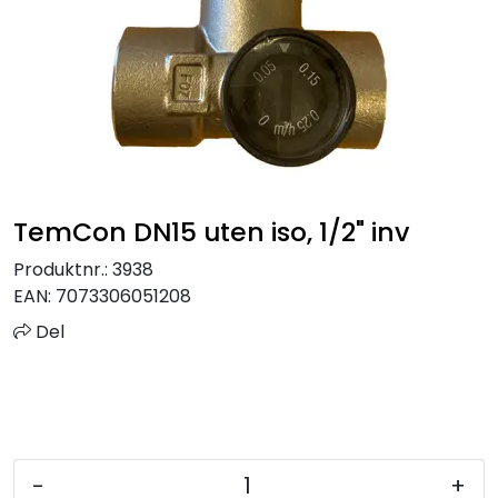
Sprinkler
Tappevann
Trinnlyd
Vannbehandling
TemCon DN15 uten iso, 1/2" inv
Varmeanlegg
Produktnr.:
3938
EAN:
7073306051208
Outlet
Del
Utgått av sortiment
Kontakt oss
-
+