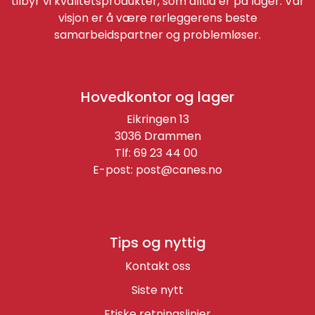
tilbyr vi kvalitetsprodukter, som alltid er på lager. Vår
visjon er å være rørleggerens beste
samarbeidspartner og problemløser.
Hovedkontor og lager
Eikringen 13
3036 Drammen
Tlf: 69 23 44 00
E-post:
post@canes.no
Tips og nyttig
Kontakt oss
Siste nytt
Etiske retningslinjer