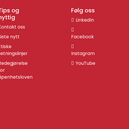
Tips og
Følg oss
nyttig
LinkedIn
Kontakt oss
Siste nytt
Facebook
Etiske
retningslinjer
Instagram
Redegjørelse
YouTube
for
åpenhetsloven