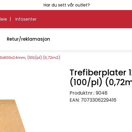
Har du sett vår outlet?
|
leie
Infosenter
Retur/reklamasjon
200x600x24mm, (100/pl) (0,72m2)
Trefiberplate
(100/pl) (0,72
Produktnr.:
9048
EAN:
7073306229416