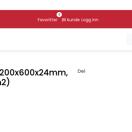
0
Favoritter
Bli kunde
Logg inn
r 1200x600x24mm,
Del
m2)