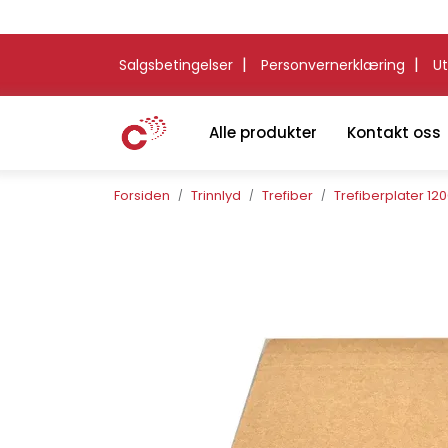
Skip to main content
|
|
Salgsbetingelser
Personvernerklæring
Ut
Alle produkter
Kontakt oss
Forsiden
Trinnlyd
Trefiber
Trefiberplater 1