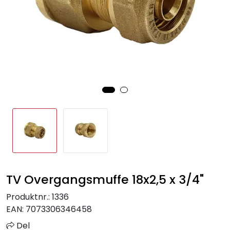
Sprinkler
Tappevann
Trinnlyd
Vannbehandling
Varmeanlegg
Outlet
TV Overgangsmuffe 18x2,5 x 3/4"
Utgått av sortiment
Produktnr.:
1336
Kontakt oss
EAN:
7073306346458
Del