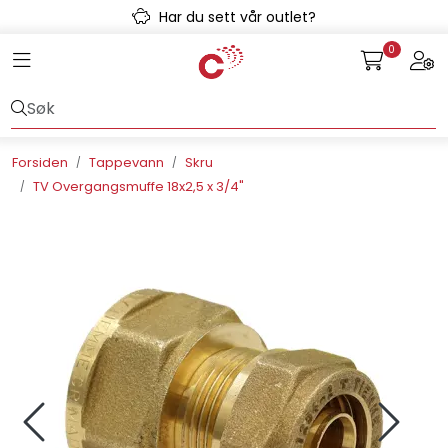
Skip to main content
Har du sett vår outlet?
0
Toggle navigation
Togg
Avløpssystem
Gulvvarme
Forsiden
Tappevann
Skru
TV Overgangsmuffe 18x2,5 x 3/4"
Kulvert
Prefab
Radonsikring
Rørsystemer
Snøsmelt