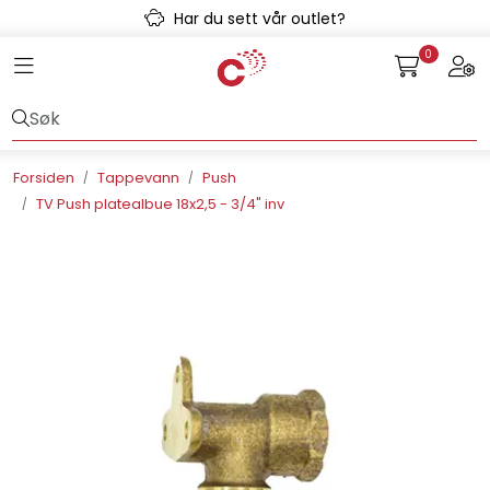
Skip to main content
Har du sett vår outlet?
0
Toggle navigation
Togg
Avløpssystem
Gulvvarme
Forsiden
Tappevann
Push
TV Push platealbue 18x2,5 - 3/4" inv
Kulvert
Prefab
Radonsikring
Rørsystemer
Snøsmelt