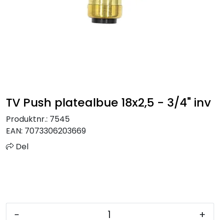
Sprinkler
Tappevann
Trinnlyd
Vannbehandling
TV Push platealbue 18x2,5 - 3/4" inv
Varmeanlegg
Produktnr.:
7545
EAN:
7073306203669
Outlet
Del
Utgått av sortiment
Kontakt oss
-
+