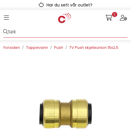
Skip to main content
Har du sett vår outlet?
0
Toggle navigation
Togg
Avløpssystem
Gulvvarme
Forsiden
Tappevann
Push
TV Push skjøteunion 15x2,5
Kulvert
Prefab
Radonsikring
Rørsystemer
Snøsmelt