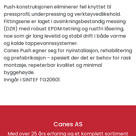
Push‑konstruksjonen eliminerer feil knyttet til
pressprofil, underpressing og verktøyvedlikehold.
Fittingsene er laget i avsinkningsbestandig messing
(DZR) med robust EPDM‑tetning og rustfri låsering,
noe som gir lang levetid og stabil drift i både varme
og kalde tappevannssystemer.
Canes Push egner seg for nyinstallasjon, rehabilitering
og prefabrikasjon – spesielt der det er behov for rask
montasje, repeterbar kvalitet og minimal
byggehøyde.
Inngår i SINTEF TG20601.
Canes AS
Med over 25 års erfaring og et komplett sortiment