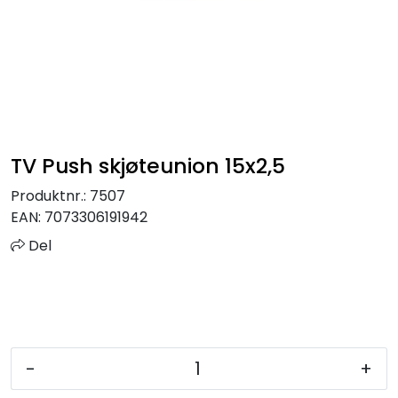
Sprinkler
Tappevann
Trinnlyd
TV Push skjøteunion 15x2,5
Vannbehandling
Produktnr.:
7507
Varmeanlegg
EAN:
7073306191942
Del
Outlet
Utgått av sortiment
Kontakt oss
-
+