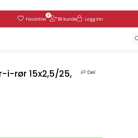
0
Favoritter
Bli kunde
Logg inn
r-i-rør 15x2,5/25,
Del