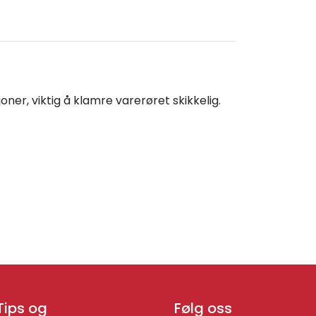
ner, viktig å klamre varerøret skikkelig.
Tips og
Følg oss