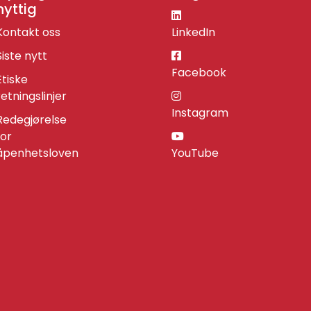
nyttig
Kontakt oss
LinkedIn
Siste nytt
Facebook
Etiske
retningslinjer
Instagram
Redegjørelse
for
åpenhetsloven
YouTube