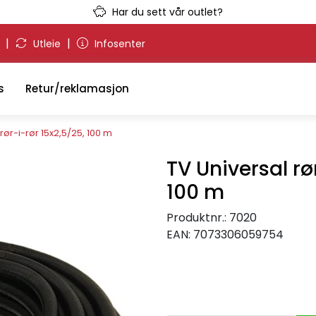
Har du sett vår outlet?
|
|
g
Utleie
Infosenter
s
Retur/reklamasjon
rør-i-rør 15x2,5/25, 100 m
TV Universal rø
100 m
Produktnr.:
7020
EAN:
7073306059754