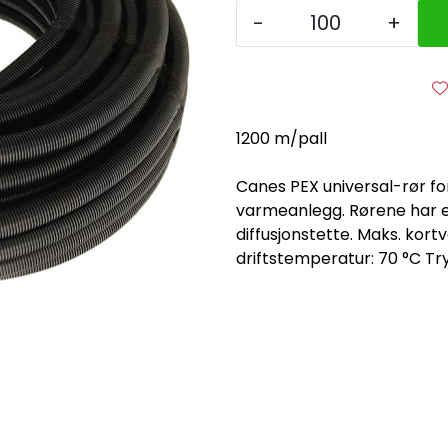
-
+
1200 m/pall
Canes PEX universal-rør fo
varmeanlegg. Rørene har e
diffusjonstette. Maks. kort
driftstemperatur: 70 °C Try