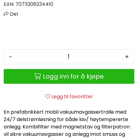
Retur/reklamasjon
EAN:
7073306234410
Del
-
+
Logg inn for å kjøpe
Legg til favoritter
En prefabrikkert mobil vakuumavgassertralle med
24/7 delstrømløsning for både lav/ høytempererte
anlegg. Kombifilter med magnetstav og filterpatron
vil sikre vakuumavgasser og anlegg imot smuss og