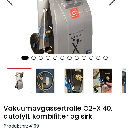
Sprinkler
Tappevann
Trinnlyd
Vannbehandling
Varmeanlegg
Outlet
Utgått av sortiment
Vakuumavgassertralle O2-X 40,
autofyll, kombifilter og sirk
Kontakt oss
Produktnr.:
4199