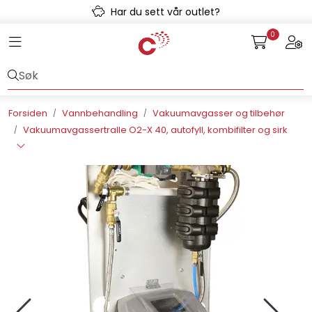
Skip to main content
Har du sett vår outlet?
0
Toggle navigation
Togg
Avløpssystem
Gulvvarme
Forsiden
Vannbehandling
Vakuumavgasser og tilbehør
Vakuumavgassertralle O2-X 40, autofyll, kombifilter og sirk
Kulvert
Prefab
Radonsikring
Rørsystemer
Snøsmelt