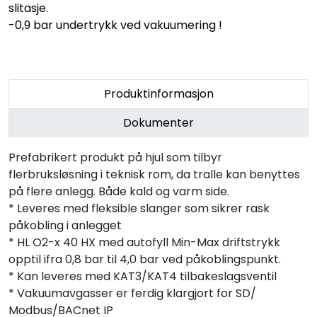
slitasje.
-0,9 bar undertrykk ved vakuumering !
Produktinformasjon
Dokumenter
Prefabrikert produkt på hjul som tilbyr
flerbruksløsning i teknisk rom, da tralle kan benyttes
på flere anlegg. Både kald og varm side.
* Leveres med fleksible slanger som sikrer rask
påkobling i anlegget
* HL O2-x 40 HX med autofyll Min-Max driftstrykk
opptil ifra 0,8 bar til 4,0 bar ved påkoblingspunkt.
* Kan leveres med KAT3/KAT4 tilbakeslagsventil
* Vakuumavgasser er ferdig klargjort for SD/
Modbus/BACnet IP