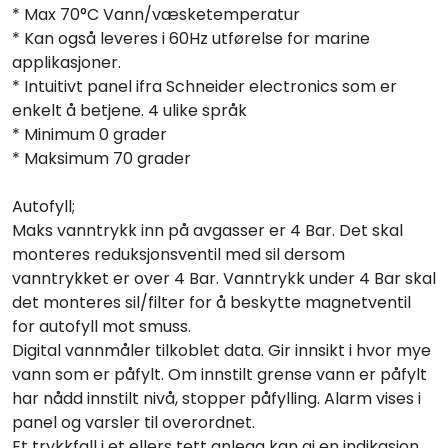
* Max 70°C Vann/væsketemperatur
* Kan også leveres i 60Hz utførelse for marine
applikasjoner.
* Intuitivt panel ifra Schneider electronics som er
enkelt å betjene. 4 ulike språk
* Minimum 0 grader
* Maksimum 70 grader
Autofyll;
Maks vanntrykk inn på avgasser er 4 Bar. Det skal
monteres reduksjonsventil med sil dersom
vanntrykket er over 4 Bar. Vanntrykk under 4 Bar skal
det monteres sil/filter for å beskytte magnetventil
for autofyll mot smuss.
Digital vannmåler tilkoblet data. Gir innsikt i hvor mye
vann som er påfylt. Om innstilt grense vann er påfylt
har nådd innstilt nivå, stopper påfylling. Alarm vises i
panel og varsler til overordnet.
Et trykkfall i et ellers tett anlegg kan gi en indikasjon